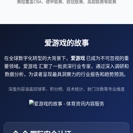
赛程覆盖CBA、德甲联赛、欧冠联赛、英超联赛等联赛
爱游戏的故事
在全球数字化转型的大背景下，
爱游戏
已成为不可忽视的重
要领域。爱游戏 汇聚了一批资深行业专家，通过深入调研和
数据分析，为读者呈现最具洞察力的行业报告和趋势预测。
深度内容涵盖控球率、积分榜、技术统计、射门次数等专业维度