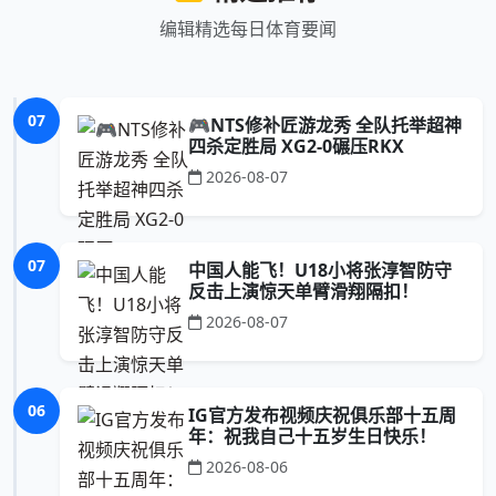
编辑精选每日体育要闻
07
🎮NTS修补匠游龙秀 全队托举超神
四杀定胜局 XG2-0碾压RKX
2026-08-07
07
中国人能飞！U18小将张淳智防守
反击上演惊天单臂滑翔隔扣！
2026-08-07
06
IG官方发布视频庆祝俱乐部十五周
年：祝我自己十五岁生日快乐！
2026-08-06