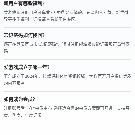
新用户有哪些福利?
爱游戏新注册用户可享受7天免费会员体验、专属内容推荐、新手引
导等多重福利，详情请查看新用户专区。
忘记密码如何找回?
您可在登录页点击"忘记密码"，通过注册邮箱接收验证码即可重置密
码。
爱游戏成立于哪一年?
平台成立于2024年，持续深耕体育资讯领域，为数百万用户提供优质
的内容服务。
如何成为会员?
注册账号后，在"会员中心"选择适合您的会员方案即可开通，支持月
度、季度、年度订阅。