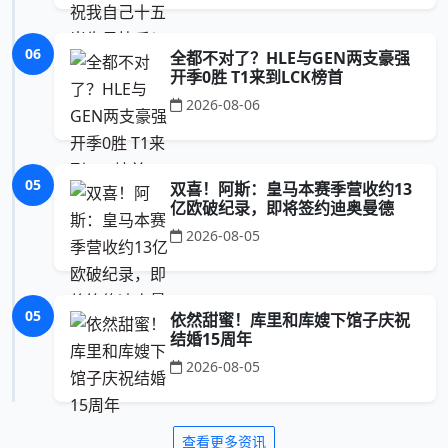
06
全都不对了？HLE与GEN两支豪强
开季0胜 T1来到LCK榜首
2026-08-06
05
双喜！阿斯：皇马本赛季营收约13
亿欧破纪录，即将签约迪奥曼德
2026-08-05
05
依然甜蜜！库里和库嫂下馆子庆祝
结婚15周年
2026-08-05
查看更多资讯