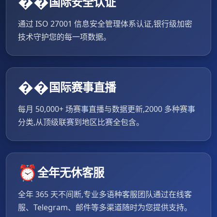
��
国际安全认证
通过 ISO 27001 信息安全管理体系认证,银行级加密
技术守护您的每一项数据。
��
国际赛事直播
每月 50,000+ 场赛事直播与数据更新,2000 多种赛事
分类,从顶级联赛到地区比赛全包含。
⏰
全年无休客服
全年 365 天不间断,专业多语种客服团队通过在线客
服、Telegram、邮件等多渠道随时为您提供支持。