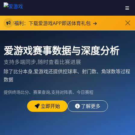
福利：下载爱游戏APP即送体育礼包
爱游戏赛事数据与深度分析
支持多端同步,随时查看比赛进展
除了比分本身,爱游戏还提供控球率、射门数、角球数等过程
数据
提供终场比分、赛果查询,支持对阵表、今日赛程
立即开始
了解更多