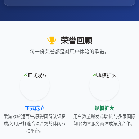
荣誉回顾
每一份荣誉都是对用户体验的承诺。
正式成立
规模扩大
爱游戏应运而生,获得国际认证资
用户数量爆发式增长,与多家国际
质,为用户打造合法合规的休闲互
知名内容服务商达成深度合作。
动平台。