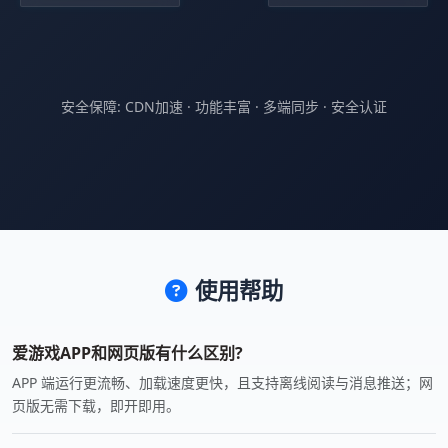
安全保障: CDN加速 · 功能丰富 · 多端同步 · 安全认证
使用帮助
爱游戏APP和网页版有什么区别?
APP 端运行更流畅、加载速度更快，且支持离线阅读与消息推送；网
页版无需下载，即开即用。