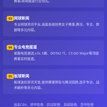
赛事,新闻报道行业领先。
网球新闻
03
专业网球资讯平台,涵盖各级别男女子赛事,赛况、专访、数
据等多元内容。
专业电竞报道
04
紧跟电竞潮流,LOL S赛、DOTA2 TI、CS:GO Major等顶级
赛事实时报道。
板球新闻
05
板球迷的资讯天堂,提供赛事预告与赛况回顾,选手专访、战
术解析等多元内容。
涵盖CBA、德甲联赛、欧冠联赛、英超联赛、意甲联赛