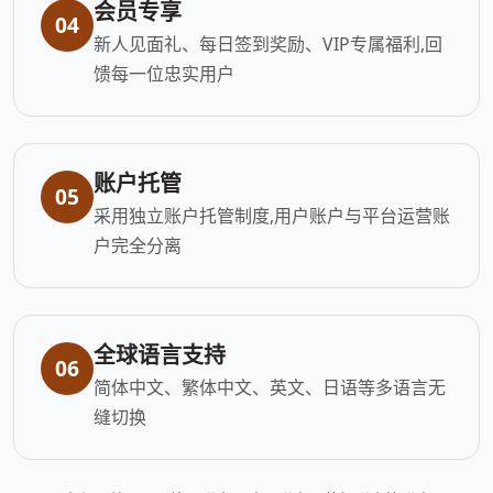
会员专享
04
新人见面礼、每日签到奖励、VIP专属福利,回
馈每一位忠实用户
账户托管
05
采用独立账户托管制度,用户账户与平台运营账
户完全分离
全球语言支持
06
简体中文、繁体中文、英文、日语等多语言无
缝切换